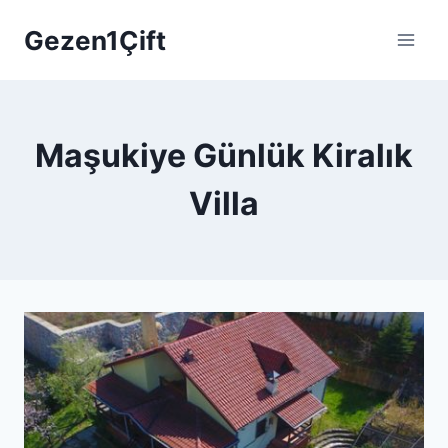
Skip
Gezen1Çift
to
content
Maşukiye Günlük Kiralık
Villa